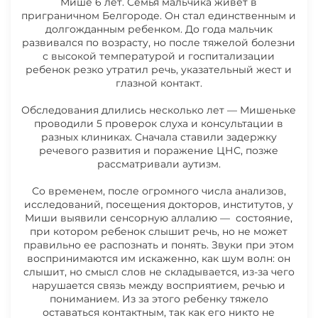
Мише 6 лет. Семья мальчика живет в
03.08.2026 НОВОСТИ ХОВЯКОВА
приграничном Белгороде. Он стал единственным и
МИХАИЛА
долгожданным ребенком. До года мальчик
развивался по возрасту, но после тяжелой болезни
с высокой температурой и госпитализации
27.07.2026 НОВОСТИ ХОВЯКОВА
ребенок резко утратил речь, указательный жест и
МИХАИЛА
глазной контакт.
Обследования длились несколько лет — Мишеньке
20.07.2026 НОВОСТИ ХОВЯКОВА
проводили 5 проверок слуха и консультации в
разных клиниках. Сначала ставили задержку
МИХАИЛА
речевого развития и поражение ЦНС, позже
Счёт из клиники
рассматривали аутизм.
13.07.2026 НОВОСТИ ХОВЯКОВА
Со временем, после огромного числа анализов,
МИХАИЛА
исследований, посещения докторов, институтов, у
Миши выявили сенсорную аллалию — состояние,
при котором ребенок слышит речь, но не может
06.07.2026 НОВОСТИ ХОВЯКОВА
правильно ее распознать и понять. Звуки при этом
МИХАИЛА
воспринимаются им искаженно, как шум волн: он
слышит, но смысл слов не складывается, из-за чего
нарушается связь между восприятием, речью и
пониманием. Из за этого ребенку тяжело
оставаться контактным, так как его никто не