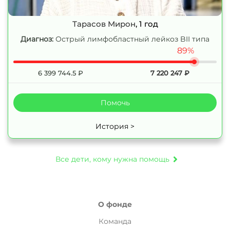
Тарасов Мирон
, 1 год
Диагноз:
Острый лимфобластный лейкоз BII типа
89%
6 399 744.5
₽
7 220 247
₽
Помочь
История >
Все дети, кому нужна помощь
О фонде
Команда