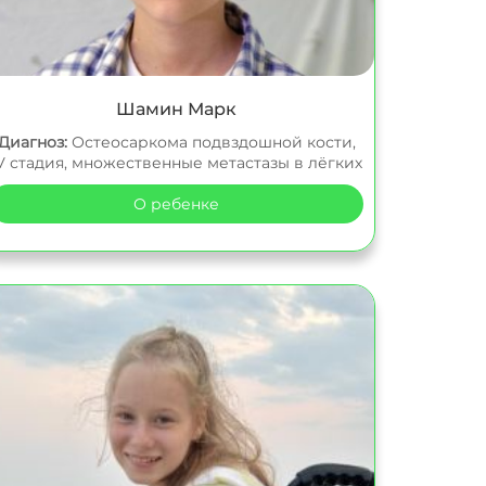
Шамин Марк
Диагноз:
Остеосаркома подвздошной кости,
V стадия, множественные метастазы в лёгких
О ребенке