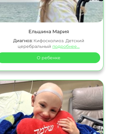
Ельшина Мария
Диагноз:
Кифосколиоз. Детский
церебральный
подробнее...
О ребенке