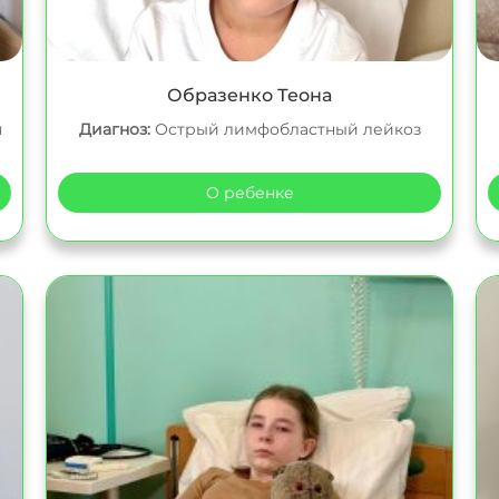
Образенко Теона
я
Диагноз:
Острый лимфобластный лейкоз
О ребенке