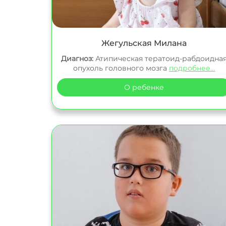
Жегульская Милана
Диагноз:
Атипическая тератоид-рабдоидна
опухоль головного мозга
подробнее...
О ребенке