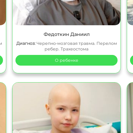
Федоткин Даниил
м
Диагноз:
Черепно-мозговая травма. Перелом
ребер. Трахеостома
О ребенке