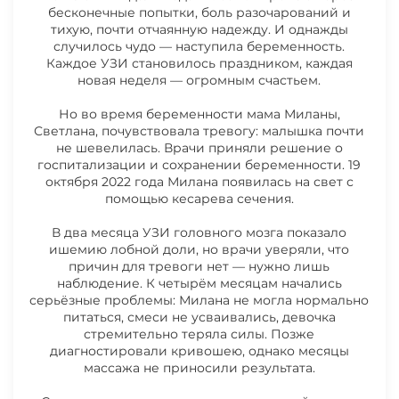
МИЛАНЫ ЗАКРЫТ
бесконечные попытки, боль разочарований и
тихую, почти отчаянную надежду. И однажды
случилось чудо — наступила беременность.
27.07.2026 НОВОСТИ ЖЕГУЛЬСКОЙ
Каждое УЗИ становилось праздником, каждая
МИЛАНЫ
новая неделя — огромным счастьем.
Но во время беременности мама Миланы,
20.07.2026 НОВОСТИ ЖЕГУЛЬСКОЙ
Светлана, почувствовала тревогу: малышка почти
не шевелилась. Врачи приняли решение о
МИЛАНЫ
госпитализации и сохранении беременности. 19
Счёт из клиники
октября 2022 года Милана появилась на свет с
помощью кесарева сечения.
13.07.2026 НОВОСТИ ЖЕГУЛЬСКОЙ
МИЛАНЫ
В два месяца УЗИ головного мозга показало
ишемию лобной доли, но врачи уверяли, что
причин для тревоги нет — нужно лишь
06.07.2026 НОВОСТИ ЖЕГУЛЬСКОЙ
наблюдение. К четырём месяцам начались
МИЛАНЫ
серьёзные проблемы: Милана не могла нормально
питаться, смеси не усваивались, девочка
стремительно теряла силы. Позже
диагностировали кривошею, однако месяцы
29.06.2026 НОВОСТИ ЖЕГУЛЬСКОЙ
массажа не приносили результата.
МИЛАНЫ