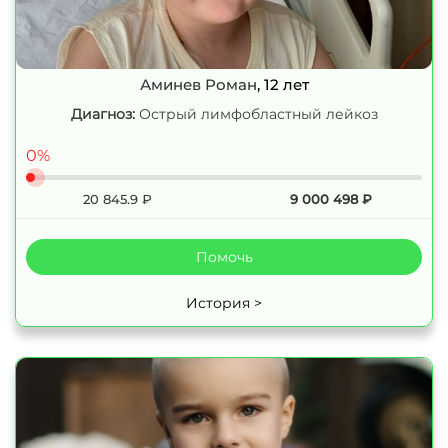
Аминев Роман
, 12 лет
Диагноз:
Острый лимфобластный лейкоз
0%
20 845.9
₽
9 000 498
₽
Помочь
История >