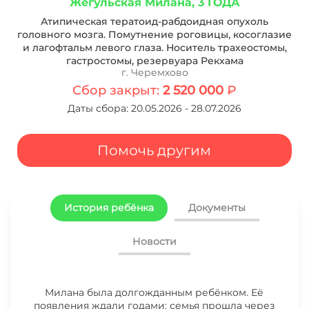
Жегульская Милана
, 3 ГОДА
Атипическая тератоид-рабдоидная опухоль
головного мозга. Помутнение роговицы, косоглазие
и лагофтальм левого глаза. Носитель трахеостомы,
гастростомы, резервуара Рекхама
г. Черемхово
Сбор закрыт:
2 520 000
₽
Даты сбора: 20.05.2026 - 28.07.2026
Помочь другим
История ребёнка
Документы
Новости
Милана была долгожданным ребёнком. Её
28.07.2026 СБОР ДЛЯ ЖЕГУЛЬСКОЙ
появления ждали годами: семья прошла через