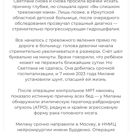
Светлана снова и снова просила врачей искать
причину глубже, но слышала одно: «Вы слишком
22.06.2026 НОВОСТИ ЖЕГУЛЬСКОЙ
тревожная мама». Лишь позже, в Иркутской
МИЛАНЫ
областной детской больнице, после очередного
обследования прозвучал страшный диагноз —
стремительно прогрессирующая гидроцефалия.
15.06.2026 НОВОСТИ ЖЕГУЛЬСКОЙ
Все началось с тревожного явления прямо по
МИЛАНЫ
дороге в больницу: голова девочки начала
стремительно увеличиваться в размерах. Счёт шёл
буквально на минуты. Врачи говорили, что ребёнок
08.06.2026 НОВОСТИ ЖЕГУЛЬСКОЙ
может не пережить ближайшие сутки. Но
МИЛАНЫ
Светлана не сдалась. Она добилась срочной
госпитализации, и 7 июня 2023 года Милане
установили шунт, спасший ей жизнь.
01.06.2026 НОВОСТИ ЖЕГУЛЬСКОЙ
После операции контрольное МРТ наконец
МИЛАНЫ
показало истинную причину всех бед — у Миланы
обнаружили атипическую тератоид-рабдоидную
опухоль (АТРО), редкую и крайне агрессивную
25.05.2026 НОВОСТИ ЖЕГУЛЬСКОЙ
форму рака головного мозга.
МИЛАНЫ
Милану срочно направили в Москву, в НМИЦ
нейрохирургии имени Бурденко. Операция