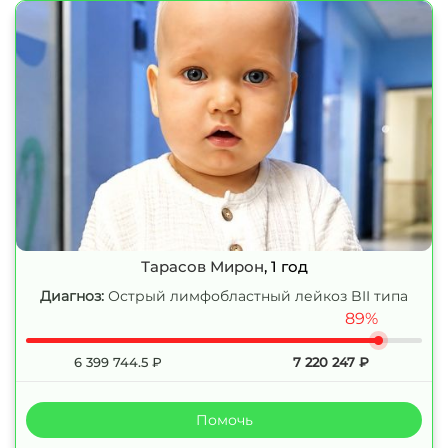
Тарасов Мирон
, 1 год
Диагноз:
Острый лимфобластный лейкоз BII типа
89%
6 399 744.5
₽
7 220 247
₽
Помочь