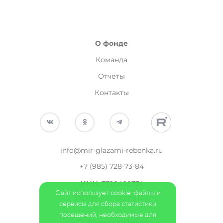
О фонде
Команда
Отчёты
Контакты
info@mir-glazami-rebenka.ru
+7 (985) 728-73-84
ИНН
:
7720400774
Сайт использует cookie-файлы и
ОГРН:
1177700019144
сервисы для сбора статистики
посещений, необходимые для
Публичная оферта