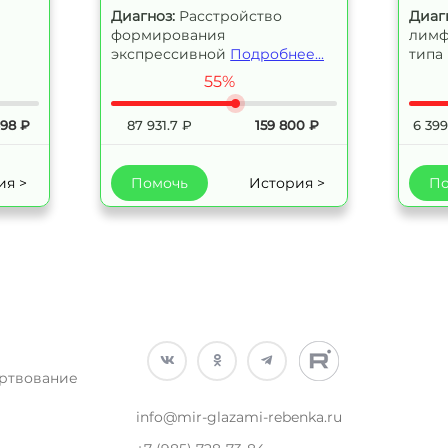
Диагноз:
Расстройство
Диаг
формирования
лимф
экспрессивной
Подробнее...
типа
55%
498
₽
87 931.7
₽
159 800
₽
6 399
ия >
Помочь
История >
По
ртвование
info@mir-glazami-rebenka.ru