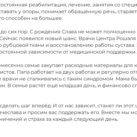
Счёт из клиники
 Постоянная реабилитация, лечение, занятия со специ
ставать у опоры, понимает обращённую речь, старае
ЧЕСЛАВА
то способен на большее.
до сих пор. С рождения Слава не может полноценно 
ЧЕСЛАВА
и. Сейчас появился новый шанс. Врачи Центра Рошал
рубцовой ткани и восстановлению работы сустава.
постоянной зависимости от медицинской поддержки.
жемесячно семья закупает расходные материалы для 
стов. Папа работает на двух работах и регулярно о
 врачи не сталкивались с таким синдромом. Мама б
м. В семье растёт ещё младшая дочь, и финансово 
сделать шаг вперёд. И от нас зависит, станет ли эт
чеслава и просим вас поддержать его. Вместе мы м
аничений и страха за каждый следующий день.