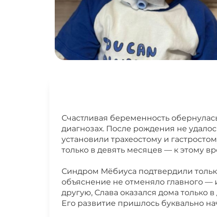
Счастливая беременность обернулась
17.04.2026 СБОР ДЛЯ ЧУЛКОВА В
диагнозах. После рождения не удалос
установили трахеостому и гастросто
13.04.2026 НОВОСТИ ЧУЛКОВА ВЯ
только в девять месяцев — к этому в
Синдром Мёбиуса подтвердили только
06.04.2026 НОВОСТИ ЧУЛКОВА В
объяснение не отменяло главного — 
другую, Слава оказался дома только в
Его развитие пришлось буквально на
24.03.2026 НОВОСТИ ЧУЛКОВА В