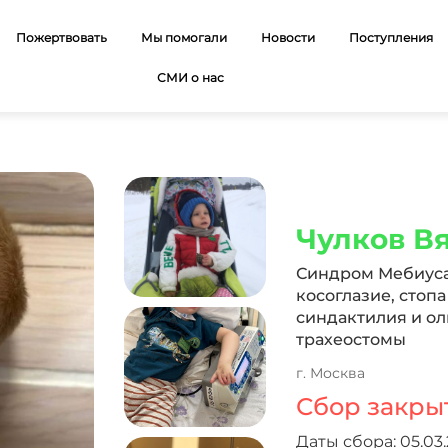
Пожертвовать
Мы помогали
Новости
Поступления
СМИ о нас
Чулков В
Синдром Мебиуса.
косоглазие, стопа
синдактилия и ол
трахеостомы
г. Москва
Сбор закры
Даты сбора: 05.03.