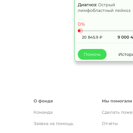
Диагноз:
Острый
лимфобластный лейкоз
0%
20 845.9
₽
9 000 
Помочь
Истор
О фонде
Мы помогали
Команда
Сделать поже
Заявка на помощь
Отчёты