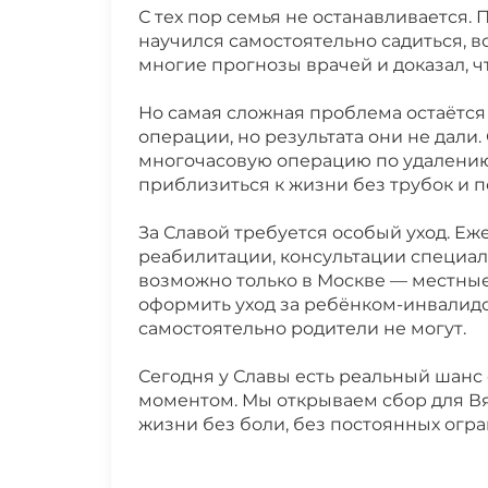
Выписка из клиники
С тех пор семья не останавливается.
научился самостоятельно садиться, в
17.03.2026 НОВОСТИ ЧУЛКОВА ВЯ
многие прогнозы врачей и доказал, ч
Но самая сложная проблема остаётся 
10.03.2026 НОВОСТИ ЧУЛКОВА ВЯ
операции, но результата они не дал
многочасовую операцию по удалению 
приблизиться к жизни без трубок и 
За Славой требуется особый уход. Е
реабилитации, консультации специали
возможно только в Москве — местные
оформить уход за ребёнком-инвалидо
самостоятельно родители не могут.
Сегодня у Славы есть реальный шанс 
моментом. Мы открываем сбор для Вя
жизни без боли, без постоянных огр