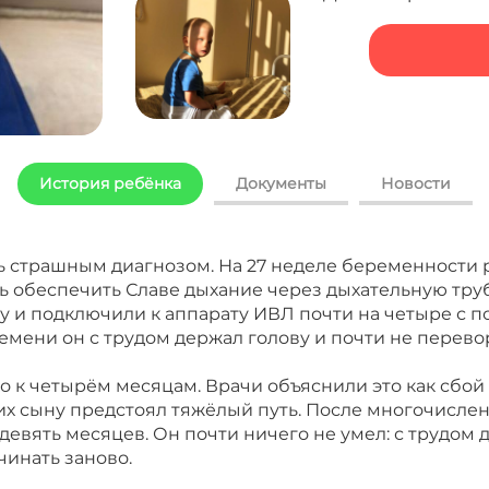
История ребёнка
Документы
Новости
 страшным диагнозом. На 27 неделе беременности 
ЯЧЕСЛАВА ЗАКРЫТ
ь обеспечить Славе дыхание через дыхательную труб
му и подключили к аппарату ИВЛ почти на четыре с 
ЧЕСЛАВА
ремени он с трудом держал голову и почти не перево
 к четырём месяцам. Врачи объяснили это как сбой
ЯЧЕСЛАВА
их сыну предстоял тяжёлый путь. После многочисле
 девять месяцев. Он почти ничего не умел: с трудом
чинать заново.
ЯЧЕСЛАВА