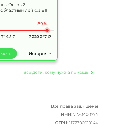
ноз:
Острый
областный лейкоз BII
89%
 744.5
₽
7 220 247
₽
мочь
История >
Все дети, кому нужна помощь
Все права защищены
ИНН
:
7720400774
ОГРН:
1177700019144