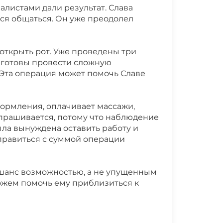
Справка об инвалидности
алистами дали результат. Слава
тся общаться. Он уже преодолел
открыть рот. Уже проведены три
я готовы провести сложную
 Эта операция может помочь Славе
кормления, оплачивает массажи,
тпрашивается, потому что наблюдение
ыла вынуждена оставить работу и
справиться с суммой операции
от шанс возможностью, а не упущенным
ожем помочь ему приблизиться к