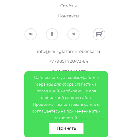
Отчёты
Контакты
info@mir-glazami-rebenka.ru
+7 (985) 728-73-84
ИНН
:
7720400774
Сайт использует cookie-файлы и
ОГРН:
1177700019144
сервисы для сбора статистики
посещений, необходимые для
Публичная оферта
стабильной работы сайта.
Продолжая использовать сайт, вы
Политика обработки данных
соглашаетесь
на применение этих
технологий.
© 2017-2026 БФ "Мир глазами ребенка"
Принять