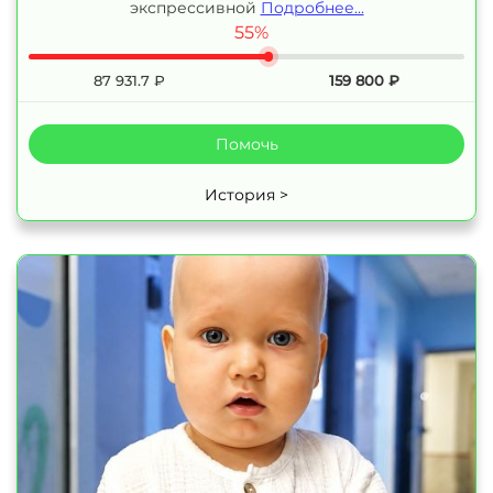
экспрессивной
Подробнее...
55%
87 931.7
₽
159 800
₽
Помочь
История >