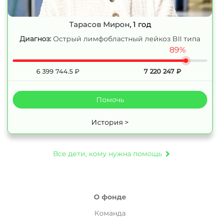
Тарасов Мирон
, 1 год
Диагноз:
Острый лимфобластный лейкоз BII типа
89%
6 399 744.5
₽
7 220 247
₽
Помочь
История >
Все дети, кому нужна помощь
О фонде
Команда