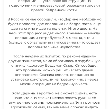
операций — установке конструкции на
ДАРИНЫ
позвоночник и ультразвуковой резекции головки
правой бедренной кости.
Выписка из клиники
27.01.2025 НОВОСТИ РЕПИНОЙ
В России семье сообщили, что Дарине необходимо
ДАРИНЫ
будет провести две операции на бедре, затем еще
две на спине и две на коленях. Итого шесть. На
весь этот процесс уйдет много времени — между
операциями потребуется 3-4 месяца, а то и
22.01.2025 НОВОСТИ РЕПИНОЙ
больше, с обязательным гипсованием, что создает
ДАРИНЫ
дополнительные неудобства.
После неудачных попыток, по рекомендациям
других пациентов, мама обратилась в зарубежную
клинику к доктору Боздуман Омер. Он сообщил,
что проблемы можно решить всего двумя
операциями. Сначала сделать операцию по
установке конструкции на позвоночник, а через
Медицинская выписка
месяц операцию на бедренную часть.
Хотя Дарина, вероятно, не сможет ходить, есть
шанс, что она сможет использовать руки, и её
внутренние органы нормализуются. Эти прогнозы
вдохновили семью, так как маме сложно видеть,