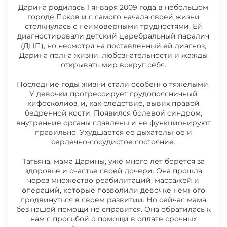
Дарина родилась 1 января 2009 года в небольшом
24.04.2025 СБОР ДЛЯ РЕПИНОЙ
городе Псков и с самого начала своей жизни
ДАРИНЫ ЗАКРЫТ
столкнулась с неимоверными трудностями. Ей
диагностировали детский церебральный паралич
(ДЦП), но несмотря на поставленный ей диагноз,
08.04.2025 НОВОСТИ РЕПИНОЙ
Дарина полна жизни, любознательности и жажды
ДАРИНЫ
открывать мир вокруг себя.
Последние годы жизни стали особенно тяжелыми.
10.03.2025 НОВОСТИ РЕПИНОЙ
У девочки прогрессирует грудопоясничный
кифосколиоз, и, как следствие, вывих правой
ДАРИНЫ
бедренной кости. Появился болевой синдром,
Счёт из клиники
внутренние органы сдавлены и не функционируют
правильно. Ухудшается её дыхательное и
17.02.2025 НОВОСТИ РЕПИНОЙ
сердечно-сосудистое состояние.
ДАРИНЫ
Татьяна, мама Дарины, уже много лет борется за
здоровье и счастье своей дочери. Она прошла
03.02.2025 НОВОСТИ РЕПИНОЙ
через множество реабилитаций, массажей и
ДАРИНЫ
операций, которые позволили девочке немного
продвинуться в своем развитии. Но сейчас мама
без нашей помощи не справится. Она обратилась к
нам с просьбой о помощи в оплате срочных
03.02.2025 НОВОСТИ РЕПИНОЙ