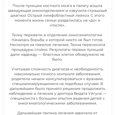
После пункции костного мозга в палату вошла
заведующая онкоотделением и озвучила страшный
диагноз: Острый лимфобластный лейкоз. С этого
08.06.2026 НОВОСТИ ОБРАЗЕНКО
момента жизнь семьи разделилась на «до» и
ТЕОНЫ
«после».
Теону перевели в отделение онкогематологии.
01.06.2026 НОВОСТИ ОБРАЗЕНКО
Началась борьба, к которой никто не был готов.
ТЕОНЫ
Несмотря на тяжелое лечение, Теона переносила
процедуры стойко. Результаты первых пункций
дали надежду — бластных клеток обнаружено не
25.05.2026 НОВОСТИ ОБРАЗЕНКО
было.
ТЕОНЫ
Учитывая сложность диагноза и необходимость
максимально точного контроля заболевания,
родители начали консультироваться с врачами,
18.05.2026 НОВОСТИ ОБРАЗЕНКО
специализирующимися на подобных случаях. В
ТЕОНЫ
дальнейшем было принято решение продолжить
наблюдение и лечение у доктора Видата Уйгуна —
специалиста с большим опытом ведения детей с
онкогематологическими заболеваниями.
Дальнейшая тактика лечения зависела от