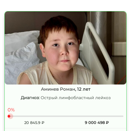
Аминев Роман
, 12 лет
Диагноз:
Острый лимфобластный лейкоз
0%
20 845.9
₽
9 000 498
₽