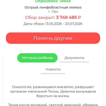
Образенко Теона
Острый лимфобластный лейкоз
г. Уфа
Сбор закрыт:
3 749 485
₽
Даты сбора: 13.05.2026 - 20.07.2026
Помочь другим
История ребёнка
Документы
Новости
Онкология, развившаяся внезапно, разрушает
21.07.2026 СБОР ДЛЯ ОБРАЗЕНКО
организм маленькой Теоны. Девочка вынуждена
ТЕОНЫ ЗАКРЫТ
бороться за жизнь.
Теона росла активной, светлой девочкой, обожала