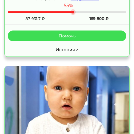
55%
87 931.7
₽
159 800
₽
Помочь
История >