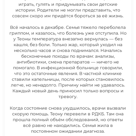
20.07.2026 НОВОСТИ ОБРАЗЕНКО
играть, гулять и придумывать свои детские
ТЕОНЫ
истории. Родители не могли представить, что
совсем скоро им придётся бороться за её жизнь.
13.07.2026 НОВОСТИ ОБРАЗЕНКО
Всё началось в декабре. Семья тяжело переболела
гриппом, и казалось, что болезнь уже отступила. Но
ТЕОНЫ
у Теоны температура внезапно вернулась — без
Счёт из клиники
кашля, без боли. Только жар, который уходил на
несколько часов и снова поднимался. Начались
06.07.2026 НОВОСТИ ОБРАЗЕНКО
бесконечные походы по врачам: анализы,
ТЕОНЫ
антибиотики, смена препаратов — ничего не
помогало. В инфекционной больнице говорили,
что это остаточные явления. В частной клинике
29.06.2026 НОВОСТИ ОБРАЗЕНКО
ставили капельницы, после которых становилось
ТЕОНЫ
легче, но ненадолго. Причину найти не удавалось.
Каждый новый день приносил только вопросы и
тревогу.
22.06.2026 НОВОСТИ ОБРАЗЕНКО
Когда состояние снова ухудшилось, врачи вызвали
ТЕОНЫ
скорую помощь. Теону перевели в РДКБ. Там она
прошла полный объём обследований, но ответы
всё равно не находились. Семья жила в
15.06.2026 НОВОСТИ ОБРАЗЕНКО
постоянном ожидании диагноза.
ТЕОНЫ