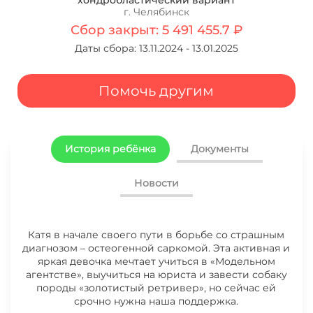
хондробластический вариант
г. Челябинск
Сбор закрыт: 5 491 455.7 ₽
Даты сбора: 13.11.2024 - 13.01.2025
Помочь другим
История ребёнка
Документы
Новости
Катя в начале своего пути в борьбе со страшным
15.06.2026 СБОР ДЛЯ КАШИРИНОЙ
диагнозом – остеогенной саркомой. Эта активная и
ЕКАТЕРИНЫ ЗАКРЫТ
яркая девочка мечтает учиться в «Модельном
агентстве», выучиться на юриста и завести собаку
породы «золотистый ретривер», но сейчас ей
22.01.2025 НОВОСТИ КАШИРИНОЙ
срочно нужна наша поддержка.
ЕКАТЕРИНЫ