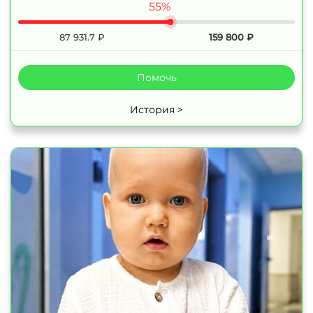
55%
87 931.7
₽
159 800
₽
Помочь
История >