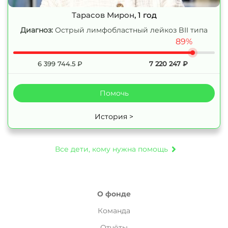
Тарасов Мирон
, 1 год
Диагноз:
Острый лимфобластный лейкоз BII типа
89%
6 399 744.5
₽
7 220 247
₽
Помочь
История >
Все дети, кому нужна помощь
О фонде
Команда
Отчёты