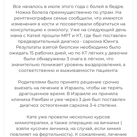
Все началось в июле этого года с болей в бедре.
Ножка болела преимущественно по утрам. На
15.01.2025 НОВОСТИ КАШИРИНОЙ
рентгенографии семье сообщили, что имеются
изменения в кости и посоветовали обратиться на
ЕКАТЕРИНЫ
консультацию к онкологу. Уже на следующий день
Счёт из клиники
мама с Катей прошли МРТ и КТ, где был поставлен
предварительный диагноз - саркома Юинга.
23.12.2024 НОВОСТИ КАШИРИНОЙ
Результаты взятой биопсии необходимо было
ЕКАТЕРИНЫ
ожидать 15 рабочих дней, но по КТ лёгких у девочки
были обнаружены 3 очага в лёгком, что
значительно понижает уровень выздоровления, а
11.12.2024 НОВОСТИ КАШИРИНОЙ
соответственно и выживаемости пациента.
ЕКАТЕРИНЫ
Родителями было принято решение срочно
выехать на лечение в Израиль, чтобы не терять
драгоценное время. В Израиле их приняла
02.12.2024 НОВОСТИ КАШИРИНОЙ
клиника Рамбам и уже через 3 дня был поставлен
ЕКАТЕРИНЫ
диагноз: остеогенная саркома 3-4 степени.
Выписка из клиники
Кате уже провели несколько курсов
химиотерапии, а также операцию на яичники (
взяли кусочек яичника, на случай, если химия
повлияет на фертильность). К сожалению, лечение