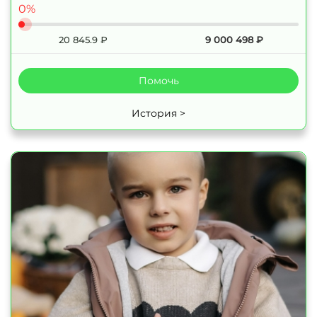
0%
20 845.9
₽
9 000 498
₽
Помочь
История >