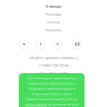
О фонде
Команда
Отчёты
Контакты
info@mir-glazami-rebenka.ru
+7 (985) 728-73-84
ИНН
:
7720400774
Сайт использует cookie-файлы и
ОГРН:
1177700019144
сервисы для сбора статистики
посещений, необходимые для
Публичная оферта
стабильной работы сайта.
Продолжая использовать сайт, вы
Политика обработки данных
соглашаетесь
на применение этих