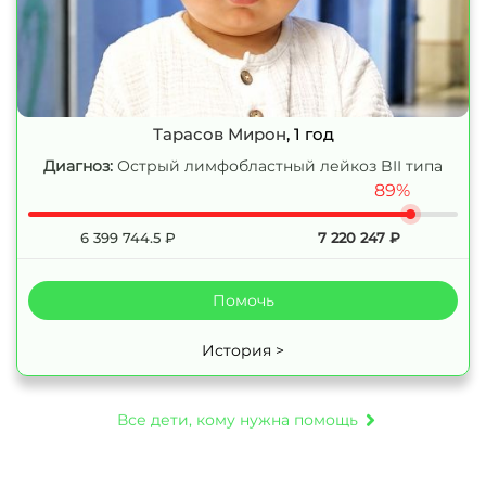
Тарасов Мирон
, 1 год
Диагноз:
Острый лимфобластный лейкоз BII типа
89%
6 399 744.5
₽
7 220 247
₽
Помочь
История >
Все дети, кому нужна помощь